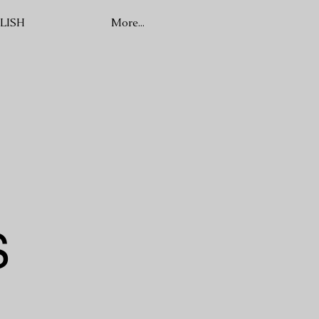
LISH
More...
S